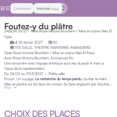
Choix
Dialogue
Connexion
Inscrivez-vous
des
places
[THÉÂTRE
Foutez-y du plâtre
NANTERRE-
Foutez-
SAISON 26-27 /
Texte Rosa-Victoire Boutterin / Mise en scène Naïs El
AMANDIERS
Fassi
|
jeudi 25 février 2027
19:30
25.02.2027
PETITE SALLE
THÉÂTRE NANTERRE-AMANDIERS
-
Y
Texte Rosa-Victoire Boutterin / Mise en scène Naïs El Fassi
19:30
Avec Rosa-Victoire Boutterin, Emmanuel Pic
|
Une rencontre avec l'équipe artistique aura lieu le jeudi 4 mars à
Foutez-
l'issue de la représentation
y
Du
Du 24/02 au 7/03/2027 – Petite salle
du
Proust. Un voyage.
La recherche du temps perdu
. Quitter la mère.
plâtre]
Aller se perdre sur les lieux du roman. Se faire engloutir par d'autres
Plus
-
vies. Pénétrer l'œuvre de tout son corps. Se suspendre entre réalité et
fiction. Les personnages du récit ne meurent pas. Ils nous précèdent
Théâtre
Plâtre
et nous survivent, nous laissant entrevoir la possibilité de l'éternité.
Nanterre-
Amandiers
CHOIX DES PLACES