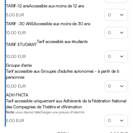
TARIF-12 ans
Accessible aux moins de 12 ans
5
.
00
EUR
TARIF -30 ANS
Accessible aux moins de 30 ans
10
.
00
EUR
Tarif accessible aux étudiants
TARIF ETUDIANT
10
.
00
EUR
Groupe d'amis
Tarif accessible aux Groupes d'adultes autonomes - à partir de 6
personnes
10
.
00
EUR
ADH FNCTA
Tarif accessible uniquement aux Adhérents de la Fédération National
des Compagnies de Théâtre et d'Animation
Note
: vous devrez télécharger une preuve d'identité
5
.
00
EUR