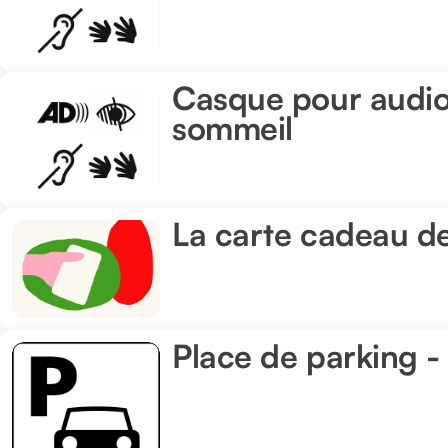
LE
presque
SUICIDE
frère
Casque pour audiode
Casque
sommeil
pour
audiodescription
:
La carte cadeau d
La
Veiller
carte
sur
cadeau
le
Place de parking - 
des
Place
sommeil
Amandiers
de
parking