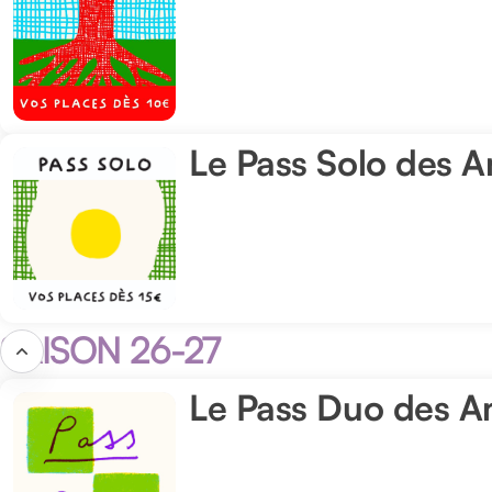
Pass
Nanterrien
des
Amandiers
Le Pass Solo des 
Le
Pass
Solo
des
Amandiers
SAISON 26-27
Le Pass Duo des A
Le
Pass