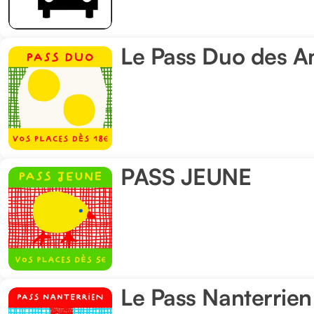
-
Parking
Le Pass Duo des A
Le
de
Pass
l'Hôtel
Duo
de
des
Ville
Amandiers
PASS JEUNE
PASS
JEUNE
Le Pass Nanterrie
Le