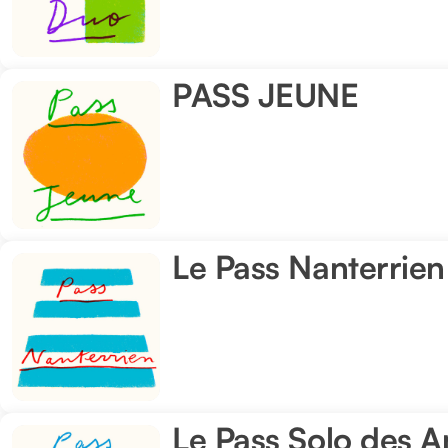
Duo
des
Amandiers
PASS JEUNE
PASS
JEUNE
Le Pass Nanterrie
Le
Pass
Nanterrien
des
Amandiers
Le Pass Solo des 
Le