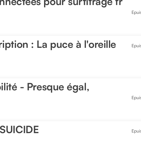
nnectées pour surtitrage fr
Epui
tion : La puce à l'oreille
Epui
ilité - Presque égal,
Epui
 SUICIDE
Epui