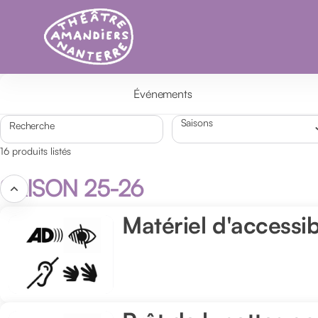
Liste
des
produits
-
Théâtre
Nanterre-
Événements
Amandiers
Recherche
16 produits listés
SAISON 25-26
Matériel d'accessib
Matériel
d'accessibilité
-
Barocco